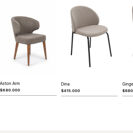
Aston Arm
Dina
Ginge
$680.000
$415.000
$680