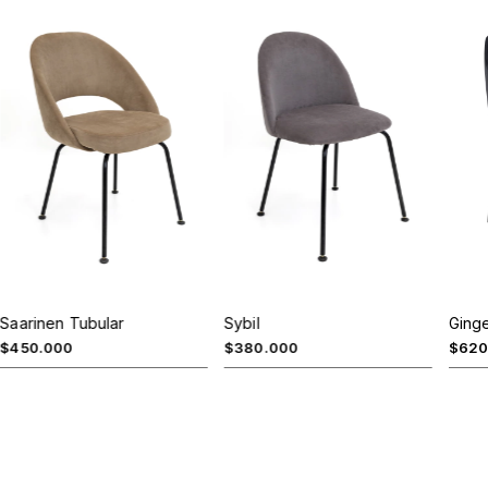
Sybil
Saarinen Tubular
Ging
$380.000
$450.000
$620